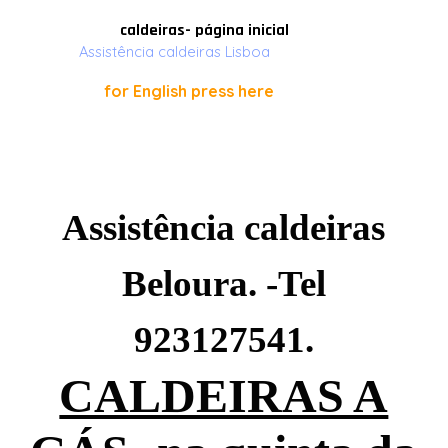
Ir para o conteúdo
caldeiras- página inicial
Assistência caldeiras Lisboa
for English press here
Assistência caldeiras
Beloura. -Tel
923127541
.
CALDEIRAS A