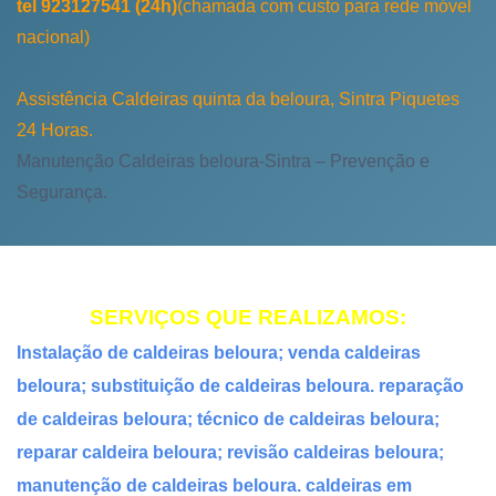
tel 923127541 (24h)
(chamada com custo para rede móvel
nacional)
Assistência Caldeiras quinta da beloura, Sintra Piquetes
24 Horas.
Manutenção Caldeiras beloura-Sintra – Prevenção e
Segurança.
SERVIÇOS QUE REALIZAMOS:
Instalação de caldeiras beloura; venda caldeiras
beloura; substituição de caldeiras beloura. reparação
de caldeiras beloura; técnico de caldeiras beloura;
reparar caldeira beloura; revisão caldeiras beloura;
manutenção de caldeiras beloura. caldeiras em