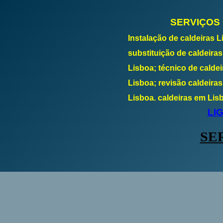
SERVIÇOS
Instalação de caldeiras L
substituição de caldeiras
Lisboa; técnico de caldei
Lisboa; revisão caldeira
Lisboa. caldeiras em Lisb
LI
SE