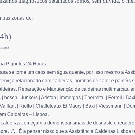
alizamos diagnósticos detalhados somos, sem dúvida, o melh
a nas zonas de:
24h)
ional)
boa Piquetes 24 Horas.
sa se torne um caos sem água quente, por isso mesmo a Assistê
serviço relacionado com caldeiras, bombas de calor e painéis s
aldeiras, Reparação e Manutenção de caldeiras multimarcas, en
| bosch | Junkers | Ariston | immergas | Thermital | Ferroli | Bax
| Vaillant | Riello | Chaffoteaux Et Maury | Baxi | Viessmann | D
 em Caldeiras – Lisboa.
caldeiras começam a demonstrar sinais de desgaste e requer
pre…”, . É a pensar nisso que a Assistência Caldeiras Lisboa 