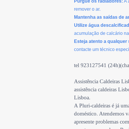
Purgue os radiadores:
A 
remover o ar.
Mantenha as saídas de a
Utilize água descalcifica
acumulação de calcário na 
Esteja atento a qualquer 
contacte um técnico especi
tel 923127541 (24h)(cha
Assistência Caldeiras Lis
assistência caldeiras Lis
Lisboa.
A Pluri-caldeiras é já um
doméstico. Atendemos vár
apresente problemas com