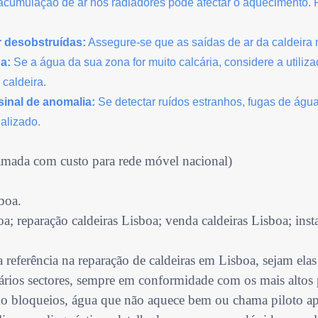
acumulação de ar nos radiadores pode
afectar
o aquecimento. 
r desobstruídas:
Assegure-se que as saídas de ar da caldeira 
da:
Se a água da sua zona for muito calcária, considere a utiliza
caldeira.
sinal de anomalia:
Se
detectar
ruídos estranhos, fugas de água
alizado.
mada com custo para rede móvel nacional)
boa.
boa; reparação caldeiras Lisboa; venda caldeiras Lisboa; inst
a referência na reparação de caldeiras em Lisboa, sejam elas
ios sectores, sempre em conformidade com os mais altos p
o bloqueios, água que não aquece bem ou chama piloto apag