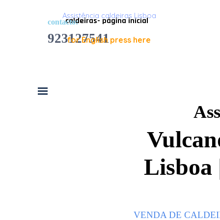
Ir para o conteúdo
Assistência caldeiras Lisboa
caldeiras- página inicial
contacto:
923127541
for English press here
Saltar menu
Ass
Vulcano
Lisboa 
VENDA DE CALDEI