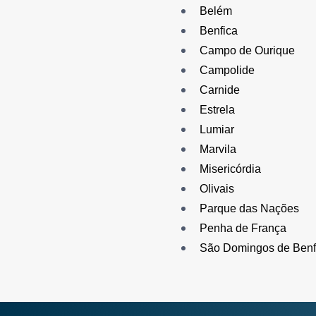
Belém
Benfica
Campo de Ourique
Campolide‎
Carnide
Estrela
Lumiar‎
Marvila
Misericórdia
Olivais
Parque das Nações‎
Penha de França
São Domingos de Benf