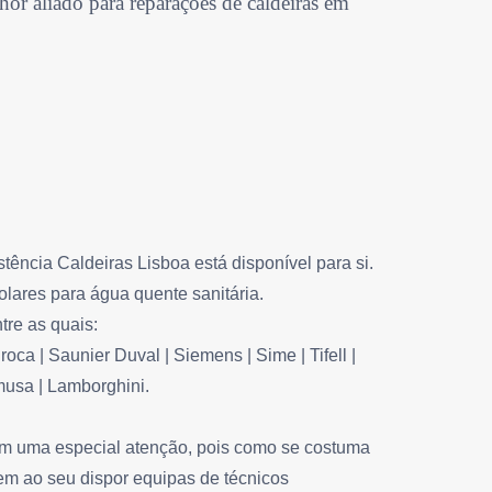
or aliado para reparações de caldeiras em
ncia Caldeiras Lisboa está disponível para si.
olares para água quente sanitária.
tre as quais:
iroca | Saunier Duval | Siemens | Sime | Tifell |
omusa | Lamborghini.
em uma especial atenção, pois como se costuma
tem ao seu dispor equipas de técnicos