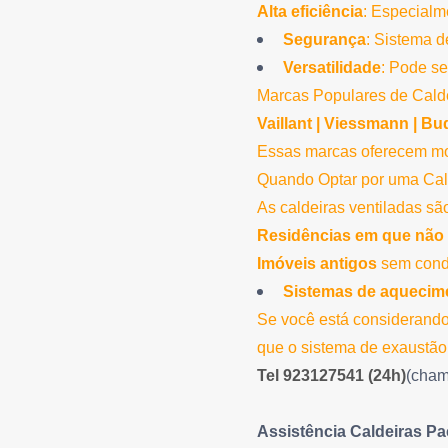
Alta eficiência
: Especialm
Segurança
: Sistema d
Versatilidade
: Pode se
Marcas Populares de Calde
Vaillant |
Viessmann |
Bud
Essas marcas oferecem mode
Quando Optar por uma Cald
As caldeiras ventiladas são
Residências em que não 
Imóveis antigos
sem cond
Sistemas de aquecime
Se você está considerando 
que o sistema de exaustão
Tel 923127541 (24h)
(cham
Assistência Caldeiras Pa