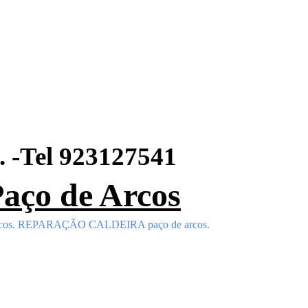
s. -Tel 923127541
ço de Arcos
cos
. REPARAÇÃO CALDEIRA
paço de arcos
.