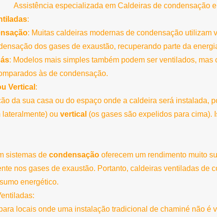
Assistência especializada em Caldeiras de condensação 
ntiladas
:
ensação
: Muitas caldeiras modernas de condensação utilizam ve
ondensação dos gases de exaustão, recuperando parte da energ
gás
: Modelos mais simples também podem ser ventilados, mas c
 comparados às de condensação.
u Vertical
:
o da sua casa ou do espaço onde a caldeira será instalada, po
 lateralmente) ou
vertical
(os gases são expelidos para cima).
om sistemas de
condensação
oferecem um rendimento muito sup
ente nos gases de exaustão. Portanto, caldeiras ventiladas d
nsumo energético.
entiladas:
 para locais onde uma instalação tradicional de chaminé não é v