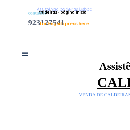
Ir para o conteúdo
Assistência caldeiras Lisboa
caldeiras- página inicial
contacto:
923127541
for English press here
Saltar menu
Assist
CALD
VENDA DE CALDEIRAS 