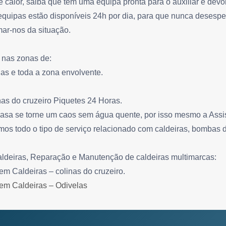
e calor, saiba que tem uma equipa pronta para o auxiliar e de
quipas estão disponíveis 24h por dia, para que nunca desespe
mar-nos da situação.
 nas zonas de:
las e toda a zona envolvente.
nas do cruzeiro Piquetes 24 Horas.
sa se torne um caos sem água quente, por isso mesmo a Assist
amos todo o tipo de serviço relacionado com caldeiras, bombas 
aldeiras, Reparação e Manutenção de caldeiras multimarcas:
em Caldeiras – colinas do cruzeiro.
 em Caldeiras – Odivelas