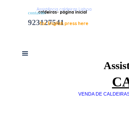
Ir para o conteúdo
Assistência caldeiras Lisboa
caldeiras- página inicial
contacto:
923127541
for English press here
Saltar menu
Assis
CA
VENDA DE CALDEIRAS