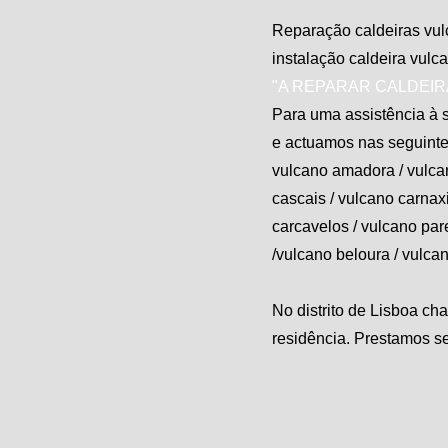
Reparação caldeiras vulc
instalação caldeira
vulc
"A REPARAR CALDEIR
Para uma assistência à s
e actuamos nas seguinte
vulcano
amadora /
vulca
cascais /
vulcano
carnaxi
carcavelos /
vulcano
par
/
vulcano
beloura / vulca
No distrito de Lisboa ch
residência. Prestamos se