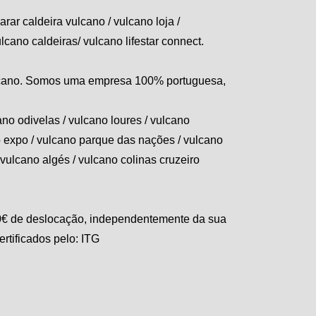
parar caldeira
vulcano
/
vulcano
loja /
ulcano
caldeiras/ vulcano lifestar connect.
cano
. Somos uma empresa 100% portuguesa,
ano
odivelas /
vulcano
loures /
vulcano
o
expo /
vulcano
parque das nações /
vulcano
vulcano
algés /
vulcano
colinas cruzeiro
0€ de deslocação, independentemente da sua
rtificados pelo:
ITG