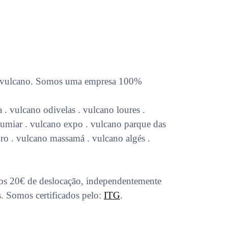
vulcano
. Somos uma empresa 100%
 . vulcano odivelas . vulcano loures .
 lumiar . vulcano expo . vulcano parque das
uro . vulcano massamá . vulcano algés .
os 20€ de deslocação, independentemente
s. Somos certificados pelo:
ITG
.