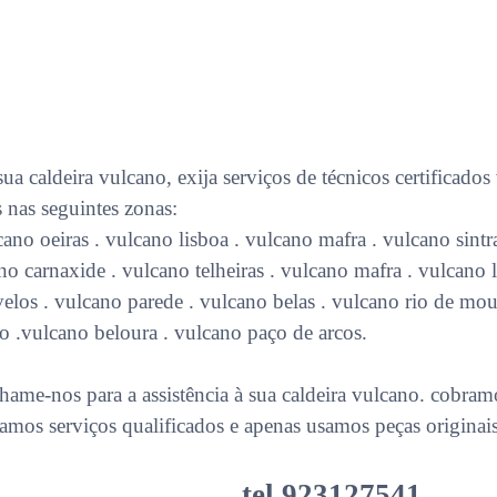
sua caldeira vulcano, exija serviços de técnicos certificados
 nas seguintes zonas:
no oeiras . vulcano lisboa . vulcano mafra . vulcano sintra
ano carnaxide . vulcano telheiras . vulcano mafra . vulcano
velos . vulcano parede . vulcano belas . vulcano rio de mo
ro .vulcano beloura . vulcano paço de arcos.
hame-nos para a assistência à sua caldeira vulcano
. cobram
tamos serviços qualificados e apenas usamos peças originai
tel.923127541