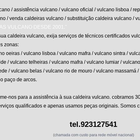
ano / assistência
vulcano
/
vulcano oficial
/
vulcano
lisboa / re
ano
/ venda caldeiras
vulcano
/ substituição caldeira
vulcano
/
v
AS VULCANO DESDE 2001."
ua caldeira vulcano, exija serviços de técnicos certificados
vul
s zonas:
no
oeiras /
vulcano
lisboa /
vulcano
mafra /
vulcano
sintra /
vulc
de /
vulcano
telheiras /
vulcano
mafra /
vulcano
lumiar /
vulcan
ede /
vulcano
belas /
vulcano
rio de mouro /
vulcano
massamá /
no paço de arcos.
ame-nos para a assistência à sua caldeira
vulcano
. cobramos 3
rviços qualificados e apenas usamos peças originais. Somos ce
tel.923127541
(chamada com custo para rede móvel nacional)