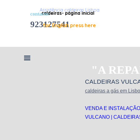
Ir para o conteúdo
Assistência caldeiras Lisboa
caldeiras- página inicial
contacto:
923127541
for English press here
Saltar menu
"A REPA
CALDEIRAS VULC
caldeiras a gás em Lisbo
VENDA E INSTALAÇÃO
VULCANO | CALDEIR